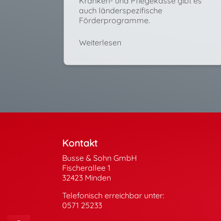
Kranken- und Pflegekasse gibt es
auch länderspezifische
Förderprogramme.
Weiterlesen
Footer - Kontaktdaten und Öffnungszeite
Kontakt
Busse & Sohn GmbH
Fischerallee 1
32423 Minden
Telefonisch erreichbar unter:
0571 25233